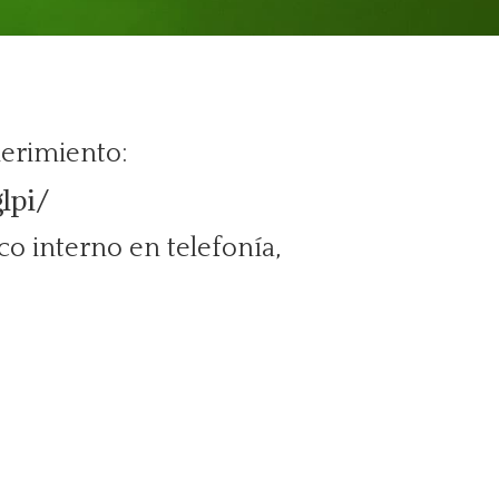
querimiento:
lpi/
o interno en telefonía,